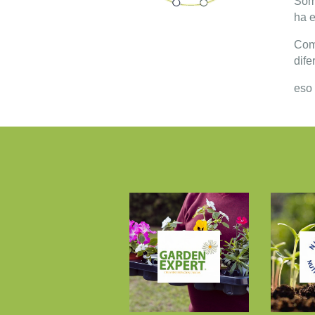
Som
ha e
Comp
dife
eso